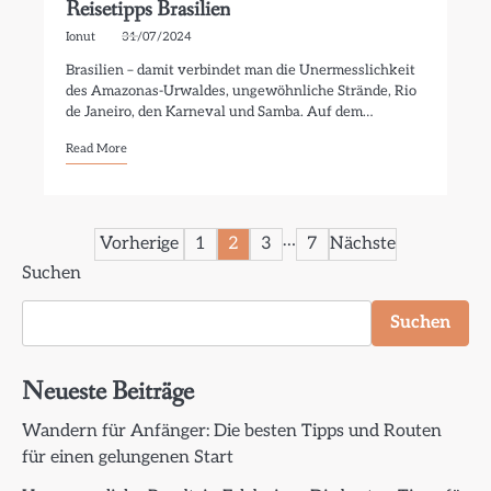
Reisetipps Brasilien
Ionut
31/07/2024
Brasilien – damit verbindet man die Unermesslichkeit
des Amazonas-Urwaldes, ungewöhnliche Strände, Rio
de Janeiro, den Karneval und Samba. Auf dem…
Read More
Seitennummerierung
…
Vorherige
1
2
3
7
Nächste
Suchen
der
Beiträge
Suchen
Neueste Beiträge
Wandern für Anfänger: Die besten Tipps und Routen
für einen gelungenen Start