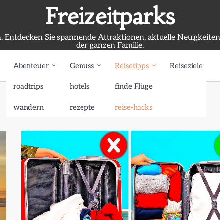
Freizeitparks
. Entdecken Sie spannende Attraktionen, aktuelle Neuigkeite
der ganzen Familie.
Abenteuer
Genuss
Reisetipps
Reiseziele
roadtrips
hotels
finde Flüge
wandern
rezepte
reise-hacks