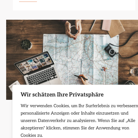
Wir schätzen Ihre Privatsphäre
reise-hacks
Reisetipps
Tipps und Ratschläge für die Reise
Wir verwenden Cookies, um Ihr Surferlebnis zu verbessern
personalisierte Anzeigen oder Inhalte einzusetzen und
Ionut
16/10/2023
unseren Datenverkehr zu analysieren. Wenn Sie auf „Alle
Ab in der Riese. Die Vorfreude ist groß und die
akzeptieren" klicken, stimmen Sie der Anwendung von
Erwartungen noch größer. Damit in dern Reise alles
Cookies zu.
glatt läuft,…