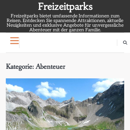
Skip
Freizeitparks
to
Freizeitparks bietet umfassende Informationen zum
content
Reisen. Entdecken Sie spannende Attraktionen, aktuelle
Neuigkeiten und exklusive Angebote für unvergessliche
Abenteuer mit der ganzen Familie.
Kategorie:
Abenteuer