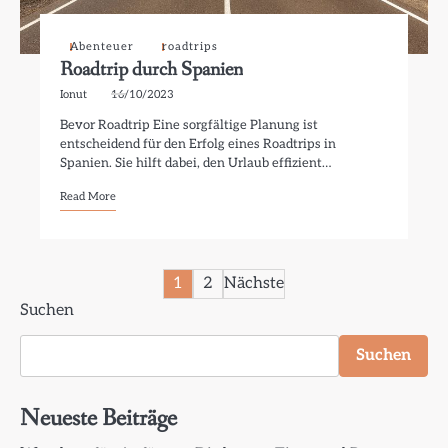
Abenteuer
roadtrips
Roadtrip durch Spanien
Ionut
16/10/2023
Bevor Roadtrip Eine sorgfältige Planung ist
entscheidend für den Erfolg eines Roadtrips in
Spanien. Sie hilft dabei, den Urlaub effizient…
Read More
Seitennummerierung
1
2
Nächste
Suchen
der
Beiträge
Suchen
Neueste Beiträge