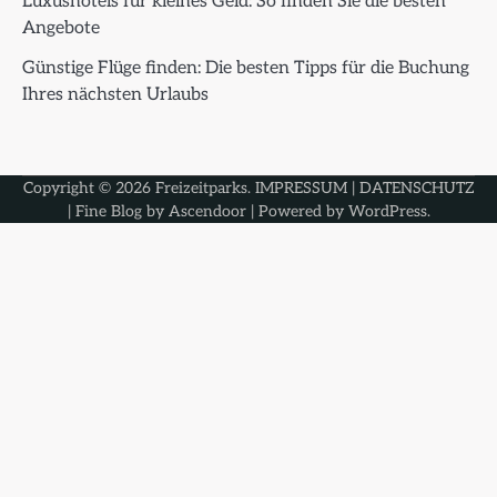
Luxushotels für kleines Geld: So finden Sie die besten
Angebote
Günstige Flüge finden: Die besten Tipps für die Buchung
Ihres nächsten Urlaubs
Copyright © 2026
Freizeitparks
.
IMPRESSUM
|
DATENSCHUTZ
| Fine Blog by
Ascendoor
| Powered by
WordPress
.