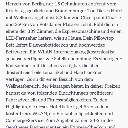
Herzen von Berlin, nur 15 Gehminuten entfernt von:
Reichstagsgebäude und Brandenburger Tor. Dieses Hotel
mit Wellnessangebot ist 3,3 km von Checkpoint Charlie
und 2,9 km von Potsdamer Platz entfernt. Fühl dich in
einem der 339 Zimmer, die Espressomaschine und einen
LED-Fernseher liefern, wie zu Hause. Dein Pillowtop
Bett liefert Daunenbettdecken und hochwertige
Bettwaren. Ein WLAN-Internetzugang (kostenlos) ist
genauso verfügbar wie Satellitenempfang. Es sind eigene
Badezimmer mit Duschen verfügbar, die
ü
ber
kostenfreie Toilettenartikel und Haartrockner
verfügen. Gönn dir einen Besuch von dem
Wellnessbereich, der Massagen bietet. In deiner Freizeit
kannst du von folgenden Einrichtungen profitieren:
Fahrradverleih und Fitnessmöglichkeiten. Zu den
Highlights, die dieses Hotel liefert, gehören zudem
kostenfreies WLAN, ein Einkaufsmöglichkeiten und
Concierge-Service. Zum Angebot zählen 24-Stunde-
Ge
ö
ffnetes Businesscenter, ein Express-Check-in und