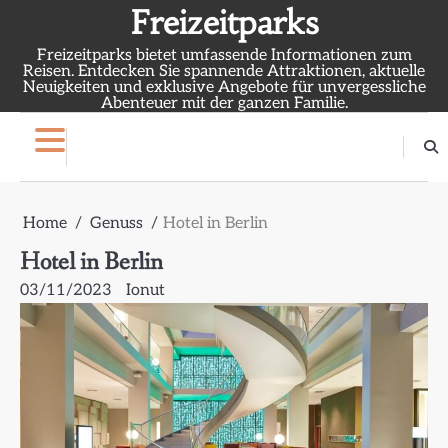
Skip
Freizeitparks
to
Freizeitparks bietet umfassende Informationen zum
content
Reisen. Entdecken Sie spannende Attraktionen, aktuelle
Neuigkeiten und exklusive Angebote für unvergessliche
Abenteuer mit der ganzen Familie.
Home
Genuss
Hotel in Berlin
Hotel in Berlin
03/11/2023
Ionut