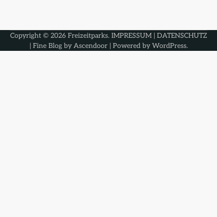
Copyright © 2026
Freizeitparks
.
IMPRESSUM
|
DATENSCHUTZ
| Fine Blog by
Ascendoor
| Powered by
WordPress
.