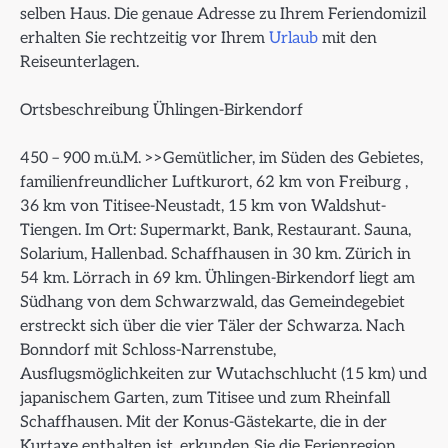
selben Haus. Die genaue Adresse zu Ihrem Feriendomizil
erhalten Sie rechtzeitig vor Ihrem
Urlaub
mit den
Reiseunterlagen.
Ortsbeschreibung Ühlingen-Birkendorf
450 – 900 m.ü.M. >>Gemütlicher, im Süden des Gebietes,
familienfreundlicher Luftkurort, 62 km von Freiburg ,
36 km von Titisee-Neustadt, 15 km von Waldshut-
Tiengen. Im Ort: Supermarkt, Bank, Restaurant. Sauna,
Solarium, Hallenbad. Schaffhausen in 30 km. Zürich in
54 km. Lörrach in 69 km. Ühlingen-Birkendorf liegt am
Südhang von dem Schwarzwald, das Gemeindegebiet
erstreckt sich über die vier Täler der Schwarza. Nach
Bonndorf mit Schloss-Narrenstube,
Ausflugsmöglichkeiten zur Wutachschlucht (15 km) und
japanischem Garten, zum Titisee und zum Rheinfall
Schaffhausen. Mit der Konus-Gästekarte, die in der
Kurtaxe enthalten ist, erkunden Sie die Ferienregion