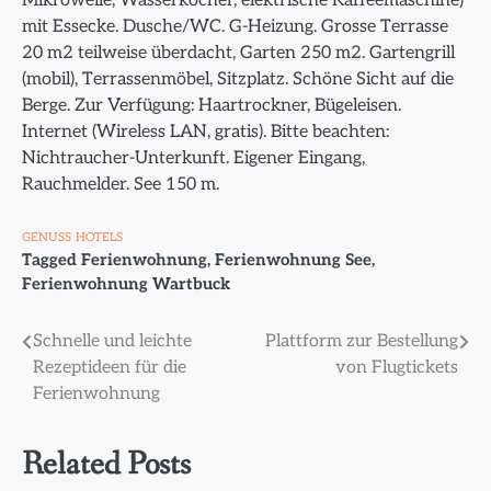
Mikrowelle, Wasserkocher, elektrische Kaffeemaschine)
mit Essecke. Dusche/WC. G-Heizung. Grosse Terrasse
20 m2 teilweise überdacht, Garten 250 m2. Gartengrill
(mobil), Terrassenmöbel, Sitzplatz. Schöne Sicht auf die
Berge. Zur Verfügung: Haartrockner, Bügeleisen.
Internet (Wireless LAN, gratis). Bitte beachten:
Nichtraucher-Unterkunft. Eigener Eingang,
Rauchmelder. See 150 m.
GENUSS
HOTELS
Tagged
Ferienwohnung
,
Ferienwohnung See
,
Ferienwohnung Wartbuck
Beitragsnavigation
Schnelle und leichte
Plattform zur Bestellung
Rezeptideen für die
von Flugtickets
Ferienwohnung
Related Posts