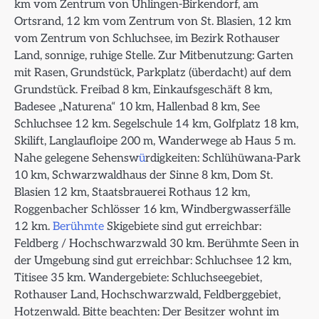
km vom Zentrum von Ühlingen-Birkendorf, am
Ortsrand, 12 km vom Zentrum von St. Blasien, 12 km
vom Zentrum von Schluchsee, im Bezirk Rothauser
Land, sonnige, ruhige Stelle. Zur Mitbenutzung: Garten
mit Rasen, Grundstück, Parkplatz (überdacht) auf dem
Grundstück. Freibad 8 km, Einkaufsgeschäft 8 km,
Badesee „Naturena“ 10 km, Hallenbad 8 km, See
Schluchsee 12 km. Segelschule 14 km, Golfplatz 18 km,
Skilift, Langlaufloipe 200 m, Wanderwege ab Haus 5 m.
Nahe gelegene Sehensw
ü
rdigkeiten: Schlühüwana-Park
10 km, Schwarzwaldhaus der Sinne 8 km, Dom St.
Blasien 12 km, Staatsbrauerei Rothaus 12 km,
Roggenbacher Schlösser 16 km, Windbergwasserfälle
12 km.
Berühmte
Skigebiete sind gut erreichbar:
Feldberg / Hochschwarzwald 30 km. Berühmte Seen in
der Umgebung sind gut erreichbar: Schluchsee 12 km,
Titisee 35 km. Wandergebiete: Schluchseegebiet,
Rothauser Land, Hochschwarzwald, Feldberggebiet,
Hotzenwald. Bitte beachten: Der Besitzer wohnt im