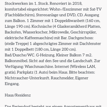
Stockwerken im 1. Stock. Renoviert in 2018,
komfortabel eingerichtet: Wohn-/Esszimmer mit Sat-TV
(Flachbildschirm), Stereoanlage und DVD, CD. Ausgang
zum Balkon. 1 Zimmer mit 1 Doppeldiwanbett (160 cm,
Länge 190 cm). Kochnische (4 Glaskeramikherd Platten,
Backofen, Wasserkocher, Mikrowelle, Geschirrspüler,
elektrische Kaffeemaschine) mit Bar. Dachgeschoss:
(steile Treppe) 1 abgeschrägtes Zimmer mit Dachfenster
mit 1 Doppelbett (180 cm, Länge 200 cm).
Bad/Dusche/WC. G-Heizung. Kleiner Balkon 7 m2.
Balkonmöbel. Sicht auf den See und die Landschaft. Zur
Verfügung: Waschmaschine. Internet (Wireless LAN,
gratis). Parkplatz (1 Auto) beim Haus. Bitte beachten:
Nichtraucher-Unterkunft. Rauchmelder, Eigener
Eingang.
Haus/Residenz
Das Feriendorf besteht aus einem Appartementhaus mit