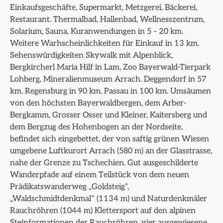
Einkaufsgeschäfte, Supermarkt, Metzgerei, Bäckerei,
Restaurant. Thermalbad, Hallenbad, Wellnesszentrum,
Solarium, Sauna, Kuranwendungen in 5 – 20 km.
Weitere Warhscheinlichkeiten für Einkauf in 13 km.
Sehenswürdigkeiten Skywalk mit Alpenblick,
Bergkircherl Maria Hilf in Lam, Zoo Bayerwald-Tierpark
Lohberg, Mineralienmuseum Arrach. Deggendorf in 57
km. Regensburg in 90 km. Passau in 100 km. Umsäumen
von den höchsten Bayerwaldbergen, dem Arber-
Bergkamm, Grosser Osser und Kleiner, Kaitersberg und
dem Bergzug des Hohenbogen an der Nordseite,
befindet sich eingebettet, der von saftig grünen Wiesen
umgebene Luftkurort Arrach (580 m) an der Glasstrasse,
nahe der Grenze zu Tschechien. Gut ausgeschilderte
Wanderpfade auf einem Teilstück von dem neuen
Prädikatswanderweg „Goldsteig“,
„Waldschmidtdenkmal“ (1134 m) und Naturdenkmäler
Rauchröhren (1044 m) Klettersport auf den alpinen
Steinformationen der Rauchröhren, vier ausgewiesene