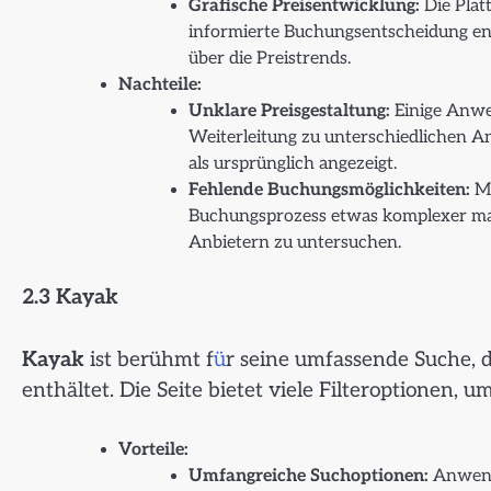
Grafische Preisentwicklung:
Die Plat
informierte Buchungsentscheidung ent
über die Preistrends.
Nachteile:
Unklare Preisgestaltung:
Einige Anwe
Weiterleitung zu unterschiedlichen An
als ursprünglich angezeigt.
Fehlende Buchungsmöglichkeiten:
Mo
Buchungsprozess etwas komplexer mach
Anbietern zu untersuchen.
2.3 Kayak
Kayak
ist berühmt f
ü
r seine umfassende Suche, 
enthältet. Die Seite bietet viele Filteroptionen, u
Vorteile:
Umfangreiche Suchoptionen:
Anwende