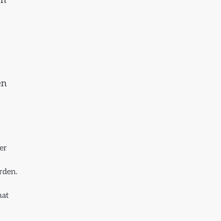
en
en
er
rden.
nat