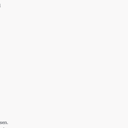
d
sen.