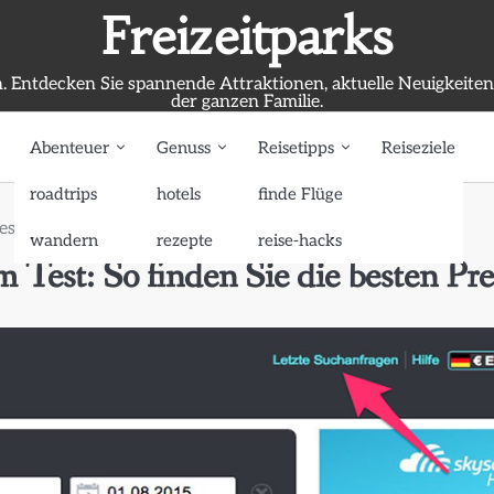
Freizeitparks
. Entdecken Sie spannende Attraktionen, aktuelle Neuigkeite
der ganzen Familie.
Abenteuer
Genuss
Reisetipps
Reiseziele
roadtrips
hotels
finde Flüge
st: So finden Sie die besten Preise
wandern
rezepte
reise-hacks
m Test: So finden Sie die besten Pre