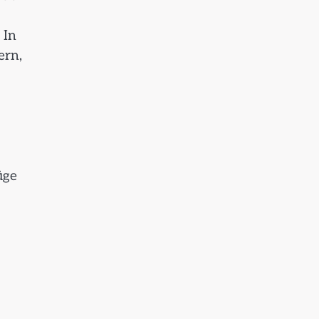
 In
ern,
üge