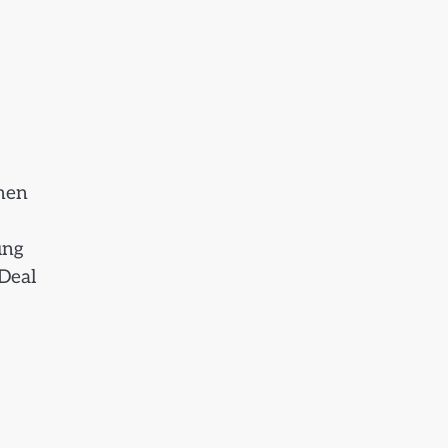
onen
ung
Deal