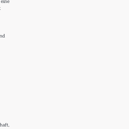
 eine
k
ind
haft,