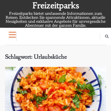
Skip
Freizeitparks
to
Freizeitparks bietet umfassende Informationen zum
content
Reisen. Entdecken Sie spannende Attraktionen, aktuelle
Neuigkeiten und exklusive Angebote für unvergessliche
Abenteuer mit der ganzen Familie.
Schlagwort:
Urlaubsküche