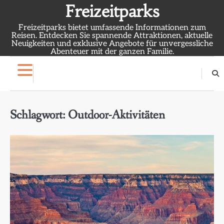
Skip
Freizeitparks
to
Freizeitparks bietet umfassende Informationen zum
content
Reisen. Entdecken Sie spannende Attraktionen, aktuelle
Neuigkeiten und exklusive Angebote für unvergessliche
Abenteuer mit der ganzen Familie.
Schlagwort:
Outdoor-Aktivitäten