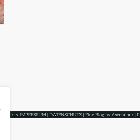
,
zeitparks
.
IMPRESSUM
|
DATENSCHUTZ
| Fine Blog by
Ascendoor
| 